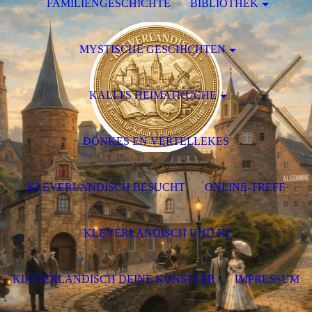
FAMILIENGESCHICHTE
BIBLIOTHEK
MYSTISCHE GESCHICHTEN
KALLI'S HEIMATKÜCHE
DÖNKES EN VERTELLEKES
KLEVERLÄNDISCH BESUCHT
ONLINE-TREFF
KLEVERLÄNDISCH UND KI
KLEVERLÄNDISCH DEINE KÜNSTLER
IMPRESSUM