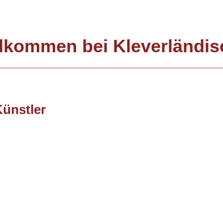
lkommen bei Kleverländi
______________________________________
Künstler