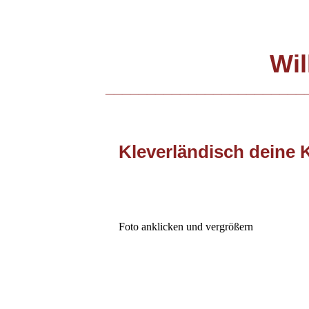
Wil
________________________
Kleverländisch deine 
Foto anklicken und vergrößern
00 Belverdere
0 Barend, Cornelius Koekkoek