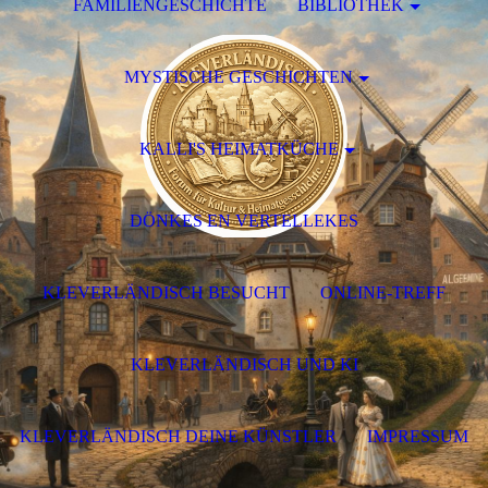
FAMILIENGESCHICHTE
BIBLIOTHEK
MYSTISCHE GESCHICHTEN
KALLI'S HEIMATKÜCHE
DÖNKES EN VERTELLEKES
KLEVERLÄNDISCH BESUCHT
ONLINE-TREFF
KLEVERLÄNDISCH UND KI
KLEVERLÄNDISCH DEINE KÜNSTLER
IMPRESSUM