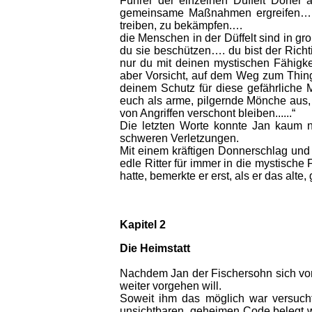
Führer der einzelnen Düffelt Dörfe
gemeinsame Maßnahmen ergreifen…. 
treiben, zu bekämpfen.…
die Menschen in der Düffelt sind in 
du sie beschützen…. du bist der Rich
nur du mit deinen mystischen Fähigk
aber Vorsicht, auf dem Weg zum Thing
deinem Schutz für diese gefährliche
euch als arme, pilgernde Mönche aus,
von Angriffen verschont bleiben......“
Die letzten Worte konnte Jan kaum 
schweren Verletzungen.
Mit einem kräftigen Donnerschlag und 
edle Ritter für immer in die mystische
hatte, bemerkte er erst, als er das alt
Kapitel 2
Die Heimstatt
Nachdem Jan der Fischersohn sich von 
weiter vorgehen will.
Soweit ihm das möglich war versuch
unsichtbaren, geheimen Code belegt wa