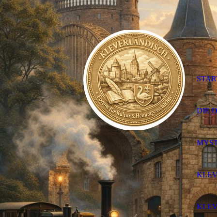
STAR
DIE 
MYST
KLEV
KLEV