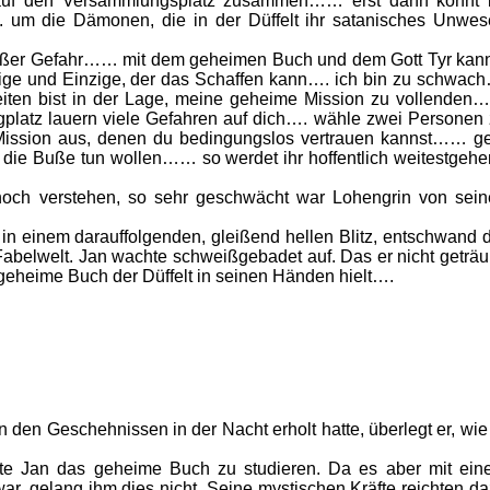
r auf den Versammlungsplatz zusammen…… erst dann könnt i
um die Dämonen, die in der Düffelt ihr satanisches Unwes
großer Gefahr…… mit dem geheimen Buch und dem Gott Tyr kan
tige und Einzige, der das Schaffen kann…. ich bin zu schwac
eiten bist in der Lage, meine geheime Mission zu vollende
platz lauern viele Gefahren auf dich…. wähle zwei Personen
 Mission aus, denen du bedingungslos vertrauen kannst…… g
 die Buße tun wollen…… so werdet ihr hoffentlich weitestgeh
noch verstehen, so sehr geschwächt war Lohengrin von sei
in einem darauffolgenden, gleißend hellen Blitz, entschwand 
 Fabelwelt. Jan wachte schweißgebadet auf. Das er nicht geträ
e, geheime Buch der Düffelt in seinen Händen hielt….
den Geschehnissen in der Nacht erholt hatte, überlegt er, wie
te Jan das geheime Buch zu studieren. Da es aber mit ein
r, gelang ihm dies nicht. Seine mystischen Kräfte reichten d