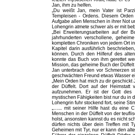
Jan, ihm zu helfen.
„Du weißt Jan, mein Vater ist Parz
Templeisen - Ordens. Diesem Orden 
Aufgabe allen Menschen in ihrer Not u
Lohengrin atmete schwer als er mit beb
„Bei Erweiterungsarbeiten auf der 
jahrhunderten verschollene, geheim
kompletten Chroniken von jedem Ort in 
Kapitel darin ausführlich beschriebe
können. Durch den Hilferuf des alte
konnte das Buch von ihm gerettet wer
Mission, das geheime Buch der Düffel
Jan unterbrach den vor Schmerzen s
geschwächten Freund etwas Wasser ei
„Mein Orden hat mich zu dir geschickt
der Düffelt. Dort auf der Heimstatt
aufzunehmen. Er ist der Gott des
mystischen Fähigkeiten bist nur du in
Lohengrin fuhr stockend fort, seine S
„…... mit seiner Hilfe hast du ein
Menschen in der Düffelt von der teuflis
holst, ansonsten kannst du es nicht 
dürfen nichts über dein Treffen mit
Geheimen mit Tyr, nur er kann den alt