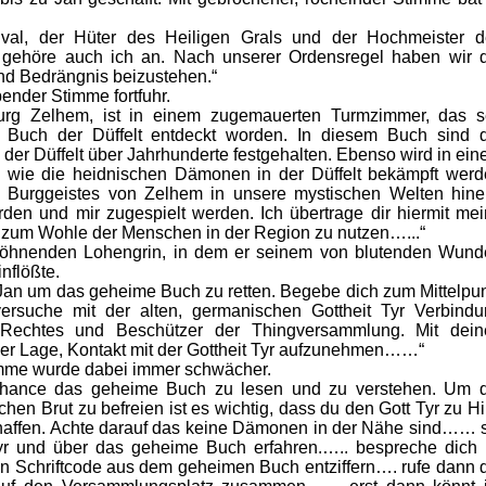
ival, der Hüter des Heiligen Grals und der Hochmeister d
gehöre auch ich an. Nach unserer Ordensregel haben wir d
nd Bedrängnis beizustehen.“
ender Stimme fortfuhr.
Burg Zelhem, ist in einem zugemauerten Turmzimmer, das s
e Buch der Düffelt entdeckt worden. In diesem Buch sind 
der Düffelt über Jahrhunderte festgehalten. Ebenso wird in ei
n, wie die heidnischen Dämonen in der Düffelt bekämpft wer
n Burggeistes von Zelhem in unsere mystischen Welten hine
den und mir zugespielt werden. Ich übertrage dir hiermit me
t zum Wohle der Menschen in der Region zu nutzen…...“
töhnenden Lohengrin, in dem er seinem von blutenden Wund
nflößte.
 Jan um das geheime Buch zu retten. Begebe dich zum Mittelpu
 versuche mit der alten, germanischen Gottheit Tyr Verbind
 Rechtes und Beschützer der Thingversammlung. Mit dein
 der Lage, Kontakt mit der Gottheit Tyr aufzunehmen……“
timme wurde dabei immer schwächer.
e Chance das geheime Buch zu lesen und zu verstehen. Um 
chen Brut zu befreien ist es wichtig, dass du den Gott Tyr zu Hi
schaffen. Achte darauf das keine Dämonen in der Nähe sind…… 
 Tyr und über das geheime Buch erfahren.….. bespreche dich
en Schriftcode aus dem geheimen Buch entziffern…. rufe dann 