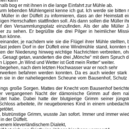
lfen kann“
alb bog er mit ihnen in die lange Einfahrt zur Mühle ab.
rm lebenden Mühlengeist kenne ich gut. Ich werde sie bitten 
Müller in der Düffelt zu informieren, dass an der Heimstatt e
en Herrschaften stattfinden soll. Als dann sollen die Müller ih
auf den Versammlungsplatz einzufinden. Als der alte Müller 
der zu sehen. Er begrüßte die drei Pilger in heimlicher Miss
 tun könne.
einander, je nachdem wie sie die Flügel ihrer Mühle stellten, 
fast jedem Dorf in der Düffelt eine Windmühle stand, konnten 
en der Niederung hinweg wichtige Nachrichten verbreiten, o
n. Gesagt getan, wanderten die drei „Mönche“ mit dem Spruch 
ippen „In Wind und Wetter ist Gott mein Retter“ weiter.
 begehen, nach dem letzten Hochwasser war er noch sehr
uhrwerken befahren werden konnten. Da es auch wieder stark
en sie in der naheliegenden Scheune vom Bausenhof, Schutz
rdings große Sorgen. Mattes der Knecht vom Bausenhof bericht
der vergangenen Nacht der dämonische Grimm auf dem na
et habe. Dabei hatte der blutgierige Grimm seiner jüngst
 Schloss arbeitete, ihr neugeborenes Kind in einem unbedach
etötet.
, blutrünstige Grimm, wusste Jan sofort. Immer und immer wie
n der Düffelt.
chenem kleverländischem Dialekt,