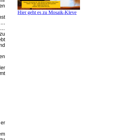
hr
en
Hier geht es zu Mosaik-Kleve
nst
h….
n……
 zu
ebt
end
nen
der
umt
 er
em
azu