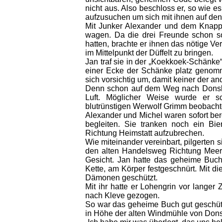
nicht aus. Also beschloss er, so wie e
aufzusuchen um sich mit ihnen auf de
Mit Junker Alexander und dem Knappe
wagen. Da die drei Freunde schon so
hatten, brachte er ihnen das nötige V
im Mittelpunkt der Düffelt zu bringen.
Jan traf sie in der „Koekkoek-Schänke
einer Ecke der Schänke platz genomm
sich vorsichtig um, damit keiner der 
Denn schon auf dem Weg nach Donsbr
Luft. Möglicher Weise wurde er
blutrünstigen Werwolf Grimm beobacht
Alexander und Michel waren sofort ber
begleiten. Sie tranken noch ein B
Richtung Heimstatt aufzubrechen.
Wie miteinander vereinbart, pilgerten 
den alten Handelsweg Richtung Meer e
Gesicht. Jan hatte das geheime Buch
Kette, am Körper festgeschnürt. Mit d
Dämonen geschützt.
Mit ihr hatte er Lohengrin vor lange
nach Kleve gezogen.
So war das geheime Buch gut geschüt
in Höhe der alten Windmühle von Dons