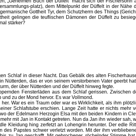
ten, „Geheimen Buch der Düffelt“ macht sich der Fischersohn 
ersammlungs-platz), dem Mittelpunkt der Düffelt in der Nähe 
lte, germanische Gottheit Tyr, dem Schutzherrn des Things (Gerich
ttheit gelingen die teuflischen Dämonen der Düffelt zu besie
mal stärker?
gen Schlaf in dieser Nacht. Das Gebälk des alten Fischerhaus
n Nütterden, das er von seinem verstorbenen Vater geerbt hat
urm, der über Nütterden und der Düffelt hinweg fegte.
ppernden Fensterläden aus dem Schlaf gerissen. Zwischen 
b und zu der Mond hervor. Es war Vollmond.
 her. War es ein Traum oder war es Wirklichkeit, als ihm plötzl
seiner Schlafstube erschien. Lange Zeit hatte er nichts mehr 
wo der Edelmann Herzogin Elsa mit den beiden Kindern in Cl
mehr mit Jan in Kontakt getreten. Nun da Jan ihn wieder sah, 
le Kleidung hing zerfetzt an Lohengrin herunter. Der edle Rit
n des Papstes schwer verletzt worden. Mit der ihm verblieben
 bis zu Jan geschafft. Mit gebrochener, röchelnder Stimme bat