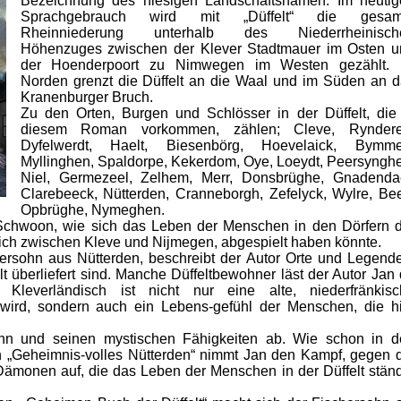
Bezeichnung des hiesigen Landschaftsnamen. Im heutig
Sprachgebrauch wird mit „Düffelt“ die gesam
Rheinniederung unterhalb des Niederrheinisch
Höhenzuges zwischen der Klever Stadtmauer im Osten u
der Hoenderpoort zu Nimwegen im Westen gezählt. 
Norden grenzt die Düffelt an die Waal und im Süden an 
Kranenburger Bruch.
Zu den Orten, Burgen und Schlösser in der Düffelt, die
diesem Roman vorkommen, zählen; Cleve, Ryndere
Dyfelwerdt, Haelt, Biesenbörg, Hoevelaick, Bymme
Myllinghen, Spaldorpe, Kekerdom, Oye, Loeydt, Peersyngh
Niel, Germezeel, Zelhem, Merr, Donsbrüghe, Gnadendae
Clarebeeck, Nütterden, Cranneborgh, Zefelyck, Wylre, Be
Opbrüghe, Nymeghen.
 Schwoon, wie sich das Leben der Menschen in den Dörfern 
rich zwischen Kleve und Nijmegen, abgespielt haben könnte.
ersohn aus Nütterden, beschreibt der Autor Orte und Legend
elt überliefert sind. Manche Düffeltbewohner läst der Autor Jan
Kleverländisch ist nicht nur eine alte, niederfränkisc
 wird, sondern auch ein Lebens-gefühl der Menschen, die h
hn und seinen mystischen Fähigkeiten ab. Wie schon in d
„Geheimnis-volles Nütterden“ nimmt Jan den Kampf, gegen 
ämonen auf, die das Leben der Menschen in der Düffelt stän