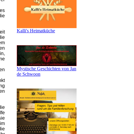
es
ie
Kalli's Heimatküche
eit
die
nem
den
in,
ine
Mystische Geschichten von Jan
en
de Schwoon
nkt
ung
en
die
lfe
sie
 im
die