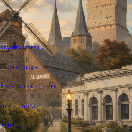
STÄDTE-DÖRFER
BIBLIOTHEK
ÖNKES EN VERTELLEKES
DISCH UND KI
NSCHUTZ