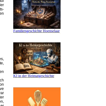
auf
der
ts-
gen
Familiengeschichte Hoenselaar
es,
te,
den
KI in der Heimatgeschichte
ich
von
eve
war
ter
en,
 er