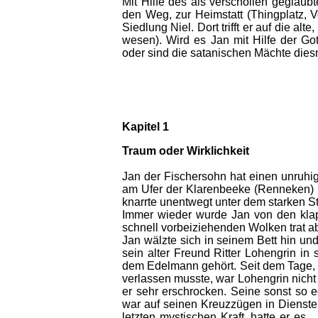
Mit Hilfe des als verschollen geglaub
den Weg, zur Heimstatt (Thingplatz, V
Siedlung Niel. Dort trifft er auf die a
wesen). Wird es Jan mit Hilfe der Go
oder sind die satanischen Mächte dies
Kapitel 1
Traum oder Wirklichkeit
Jan der Fischersohn hat einen unruhi
am Ufer der Klarenbeeke (Renneken) i
knarrte unentwegt unter dem starken St
Immer wieder wurde Jan von den kla
schnell vorbeiziehenden Wolken trat a
Jan wälzte sich in seinem Bett hin und
sein alter Freund Ritter Lohengrin in 
dem Edelmann gehört. Seit dem Tage, 
verlassen musste, war Lohengrin nicht 
er sehr erschrocken. Seine sonst so ed
war auf seinen Kreuzzügen in Dienste
letzten mystischen Kraft, hatte er es