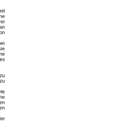
mit
ine
rer
Jan
ion
bei
sie
hne
des
 zu
 zu
ete
he
en
ten
der