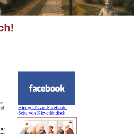
sch!
_________________________
me
Hier geht's zur Facebook-
und
Seite von Kleverländisch
he