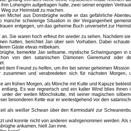
s ihm Lohengrin aufgetragen hatte, zwei seiner engsten Vertrau
n Weg zur Heimstatt zu machen.
n Michel aus Donsbrüghe wollte er das gefährliche Abente
 manche schwierige Situation in der Vergangenheit gemeist
ertrauen entgegen, um das geheime Buch unversehrt zur Heimst
“ an. Sie waren hoch erfreut ihn wieder zu sehen. Nachdem sie
en hatten, berichtet Jan über sein Vorhaben. Dabei schaute
anderen Gäste etwas mitbekam.
üghe, bemerkte Jan seltsame, mystische Schwingungen in d
 schon von den satanischen Dämonen Gieremund oder d
et.
eit dem Freund zu helfen, um ihn bei seiner geheimen Mission
ier zusammen und verabredeten sich für nächsten Morgen, 
sie am frühen Morgen, als Mönche mit Kutte und Kapuze bekleid
ntlang. Es war regnerisch und ein kalter Wind blies ihnen 
 unter der weiten Mönchskutte, mit seiner magischen silber
ieser besonderen Kette war er weitestgehend vor den satanisc
r Zeit als weißer Schwan über den Kermisdahl zur Schwanenb
zt und konnte nicht von anderen wahrgenommen werden. Als 
brüghe ankamen, hielt Jan inne.