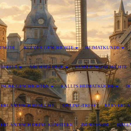
TSEITE
KLEVER GESCHICHTE
HEIMATKUNDE
DÜFFELT
ARCHÄOLOGIE
FAMILIENGESCHICHTE
ISCHE GESCHICHTEN
KALLI'S HEIMATKÜCHE
D
ERLÄNDISCH BESUCHT
ONLINE-TREFF
KLEVERLÄN
ERLÄNDISCH DEINE KÜNSTLER
IMPRESSUM
DATE