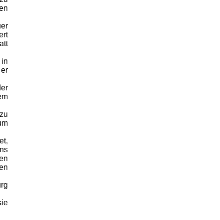
ten
uer
ert
att
 in
 er
er
em
 zu
um
et,
ins
nen
hen
urg
sie