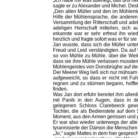
„Ich habe mir was überlegt, das uns he
sagte er zu Alexander und Michel. Desh
„Den alten Müller und den im Mühlentu
Hilfe der Mühlensprache, die anderen 
Versammlung der Ritterschaft und adelig
adeligen Herrschaft mitteilen, sich 
erkannte war er sehr erfreut ihn wie
herzlich und fragte sofort was er für sie
Jan wusste, dass sich die Müller unter
Freud und Leid verständigten. Da auf 
so von Mühle zu Mühle, über die Weit
dass sie ihre Mühle verlassen musste
Mühlengeistes von Donsbrüghe auf den L
Der Meerer Weg ließ sich nur mühsam
aufgeweicht, so dass er nicht mit F
regnen und zu stürmen begann, hofft
finden.
Was Jan dort erfuhr bereitet ihm alle
mit Panik in den Augen, dass in 
gelegenen Schloss Clarebeeck gewüt
Tochter, die als Bedienstete auf dem
Moment, aus den Armen gerissen und g
Er war also wieder unterwegs der alte
tyrannisierte der Dämon die Menschen i
„Jo,“ sagte Mattes in dem hier gespro