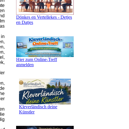
en
te
en
nd
Dönkes en Vertellekes - Detjes
Im
en Datjes
das
 in
n,
n,
en,
l,
Hier zum Online-Treff
ek,
anmelden
der
en,
 de
he
ier
Kleverländisch deine
en
Künstler
die
dig