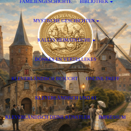
FAMILIENGESCHICHTE
BIBLIOTHEK
MYSTISCHE GESCHICHTEN
KALLI'S HEIMATKÜCHE
DÖNKES EN VERTELLEKES
KLEVERLÄNDISCH BESUCHT
ONLINE-TREFF
KLEVERLÄNDISCH UND KI
KLEVERLÄNDISCH DEINE KÜNSTLER
IMPRESSUM