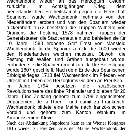
Wachtendonk wieder an das Herzogtum Geldern
zurückfiel. Im Achtzigjährigen Krieg, dem
niederländischen Freiheitskampf gegen die Herrschaft
Spaniens, wurde Wachtendonk mehrmals von den
Niederländern erobert und von den Spaniern wieder
rückerobert: 1572 besetzten die Truppen Wilhelm von
Oraniens die Festung, 1578 nahmen Truppen der
Generalstaaten die Stadt erneut ein und behielten sie für
10 Jahre. 1588 eroberte Graf Ernst von Mansfeld
Wachtendonk für die Spanier zurück, die 1600 wieder
den Niederländern weichen mussten. Obwohl die
Festung mit Wällen und Gräben ausgebaut wurde,
eroberten sie die Spanier erneut zurück. Die Befestigung
wurde 1607 geschleift. Nach dem Ende des Spanischen
Erbfolgekrieges 1713 fiel Wachtendonk im Frieden von
Utrecht mit Teilen des Herzogtums Geldern an Preußen.
Im Jahre 1794 besetzten die französischen
Revolutionsheere das linke Rheinufer und blieben für 20
Jahre. Eine Zeitlang gehörte zum 1798 eingerichteten
Département de la Roer – und damit zu Frankreich.
Wachtendonk bildete eine Mairie nach franzö-sischem
Vorbild und gehörte zum Kanton Wankum im
Arrondissement Kleve.
Nach der Abdankung Napoleons kam es im Wiener Kongress
1815 wieder zu Preußen. Aus der Mairie Wachtendonk der