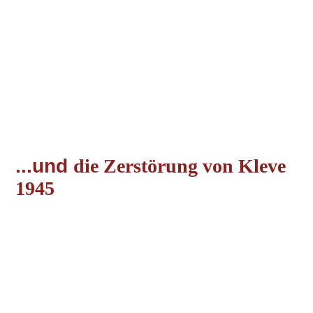
13 Große Straße... müsste um 1935
14 Also Hier vor dem Haupteingang des Hoffmann-
Verwaltungsgebäude.
14 Kleefse Jugend... 30er Jahre.
15 ca.,, 1935-1940 auf der Großenstrasse
15 kleve_kleiner_markt
...und
die Zerstörung von Kleve
1945
1 Luftaufnahme11.02.1945
2 Luftbild zerstörtes Kleve mit Haus auf der Wasserstrasse1
3 Luftbild Zerstörter Bahnhof und Unterstadt1