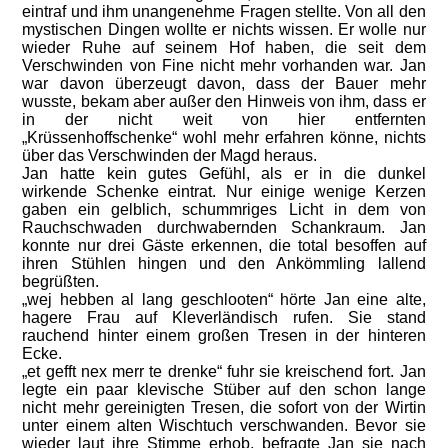
eintraf und ihm unangenehme Fragen stellte. Von all den
mystischen Dingen wollte er nichts wissen. Er wolle nur
wieder Ruhe auf seinem Hof haben, die seit dem
Verschwinden von Fine nicht mehr vorhanden war. Jan
war davon überzeugt davon, dass der Bauer mehr
wusste, bekam aber außer den Hinweis von ihm, dass er
in der nicht weit von hier entfernten
„Krüssenhoffschenke“ wohl mehr erfahren könne, nichts
über das Verschwinden der Magd heraus.
Jan hatte kein gutes Gefühl, als er in die dunkel
wirkende Schenke eintrat. Nur einige wenige Kerzen
gaben ein gelblich, schummriges Licht in dem von
Rauchschwaden durchwabernden Schankraum. Jan
konnte nur drei Gäste erkennen, die total besoffen auf
ihren Stühlen hingen und den Ankömmling lallend
begrüßten.
„wej hebben al lang geschlooten“ hörte Jan eine alte,
hagere Frau auf Kleverländisch rufen. Sie stand
rauchend hinter einem großen Tresen in der hinteren
Ecke.
„et gefft nex merr te drenke“ fuhr sie kreischend fort. Jan
legte ein paar klevische Stüber auf den schon lange
nicht mehr gereinigten Tresen, die sofort von der Wirtin
unter einem alten Wischtuch verschwanden. Bevor sie
wieder laut ihre Stimme erhob, befragte Jan sie nach