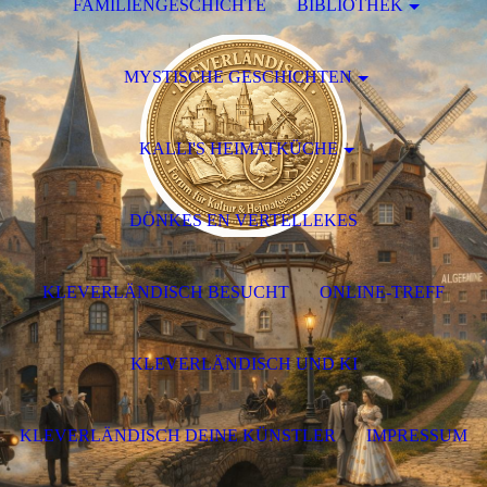
FAMILIENGESCHICHTE
BIBLIOTHEK
MYSTISCHE GESCHICHTEN
KALLI'S HEIMATKÜCHE
DÖNKES EN VERTELLEKES
KLEVERLÄNDISCH BESUCHT
ONLINE-TREFF
KLEVERLÄNDISCH UND KI
KLEVERLÄNDISCH DEINE KÜNSTLER
IMPRESSUM