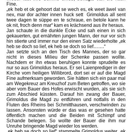
Fine.
„ek heb et ok gehoort dat se wech es, ek weet äwel van
nex, mar dor achter innen huck sett Grimoldus all sent
twee dagen te süppe en te schraue, en betole kann he
ok nit, froch denn mar“ kam es krächsend aus ihr heraus.
Jan schaute in die dunkle Ecke und sah einen in sich
gekauerten, gut ernährten jungen Mann, der nur vor sich
hin stierte und immer nur den einen Satz wiederholte „ek
heb se doch so lief, ek heb se doch so lief…….“
Jan setzte sich an den Tisch des Mannes, der so gar
nicht in dieses Milieu der Schenke passen wollte.
Nachdem er ihn etwas beruhigen konnte sprudelte es
nur so aus Grimoldus heraus. Er sei Laienprediger in der
Kirche vom heiligen Willibrord, dort sei er auf die Magd
Fine aufmerksam geworden. Sie hätten sich ein paar mal
am Wegekreuz am Kreuzhof zum Beten getroffen, wo sie
aber vom Bauer des Hofes erwischt wurden, als sie sich
zum Abschied küssten. Darauf hin zwang der Bauer,
Grimoldus die Magd zu entführen und notfalls in den
Fluten des Rheins bei Schmitthausen, verschwinden zu
lassen. Ansonsten würde er das was er gesehen hatte
öffentlich machen und die Beiden mit Schimpf und
Schande belegen. So wollte der Bauer die ihm nur
Unruhe bringende Magd wieder los werden.
„ek heb se doch so lief“ stammelte Grimoldus weiter „ek