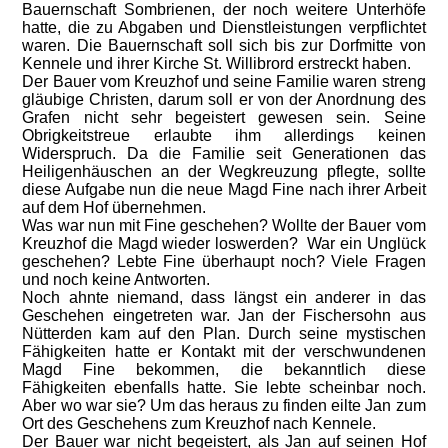
Bauernschaft Sombrienen, der noch weitere Unterhöfe
hatte, die zu Abgaben und Dienstleistungen verpflichtet
waren. Die Bauernschaft soll sich bis zur Dorfmitte von
Kennele und ihrer Kirche St. Willibrord erstreckt haben.
Der Bauer vom Kreuzhof und seine Familie waren streng
gläubige Christen, darum soll er von der Anordnung des
Grafen nicht sehr begeistert gewesen sein. Seine
Obrigkeitstreue erlaubte ihm allerdings keinen
Widerspruch. Da die Familie seit Generationen das
Heiligenhäuschen an der Wegkreuzung pflegte, sollte
diese Aufgabe nun die neue Magd Fine nach ihrer Arbeit
auf dem Hof übernehmen.
Was war nun mit Fine geschehen? Wollte der Bauer vom
Kreuzhof die Magd wieder loswerden? War ein Unglück
geschehen? Lebte Fine überhaupt noch? Viele Fragen
und noch keine Antworten.
Noch ahnte niemand, dass längst ein anderer in das
Geschehen eingetreten war. Jan der Fischersohn aus
Nütterden kam auf den Plan. Durch seine mystischen
Fähigkeiten hatte er Kontakt mit der verschwundenen
Magd Fine bekommen, die bekanntlich diese
Fähigkeiten ebenfalls hatte. Sie lebte scheinbar noch.
Aber wo war sie? Um das heraus zu finden eilte Jan zum
Ort des Geschehens zum Kreuzhof nach Kennele.
Der Bauer war nicht begeistert, als Jan auf seinen Hof