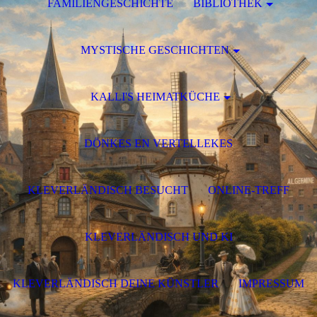
FAMILIENGESCHICHTE
BIBLIOTHEK
MYSTISCHE GESCHICHTEN
KALLI'S HEIMATKÜCHE
DÖNKES EN VERTELLEKES
KLEVERLÄNDISCH BESUCHT
ONLINE-TREFF
KLEVERLÄNDISCH UND KI
KLEVERLÄNDISCH DEINE KÜNSTLER
IMPRESSUM